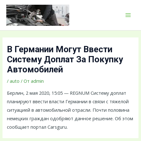
Перейти
Навигация
MAI
к
по
MEN
содержимому
записям
В Германии Могут Ввести
Систему Доплат За Покупку
Автомобилей
/
auto
/ От
admin
Берлин, 2 мая 2020, 15:05 — REGNUM Систему доплат
планируют ввести власти Германии в связи с тяжелой
ситуацией в автомобильной отрасли. Почти половина
немецких граждан одобряют данное решение. Об этом
сообщает портал Carsguru.