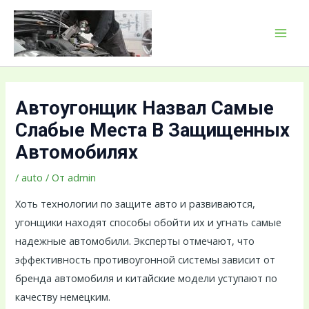
Перейти
Навигация
MAI
к
по
MEN
содержимому
записям
Автоугонщик Назвал Самые
Слабые Места В Защищенных
Автомобилях
/
auto
/ От
admin
Хоть технологии по защите авто и развиваются,
угонщики находят способы обойти их и угнать самые
надежные автомобили. Эксперты отмечают, что
эффективность противоугонной системы зависит от
бренда автомобиля и китайские модели уступают по
качеству немецким.