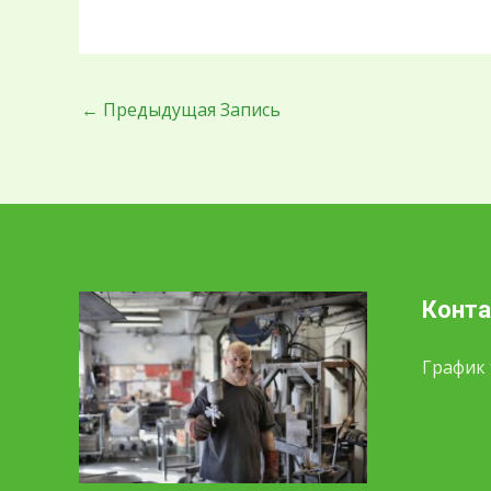
←
Предыдущая Запись
Конт
График 9