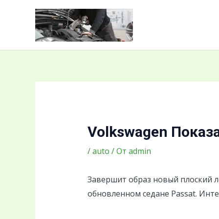
Перейти
Навигация
к
по
содержимому
записям
Volkswagen Показ
/
auto
/ От
admin
Завершит образ новый плоский ло
обновленном седане Passat. Инт