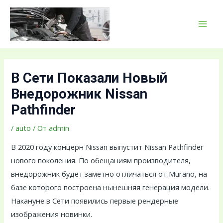
Перейти
Навигация
MAI
к
по
MEN
содержимому
записям
В Сети Показали Новый
Внедорожник Nissan
Pathfinder
/
auto
/ От
admin
В 2020 году концерн Nissan выпустит Nissan Pathfinder
нового поколения. По обещаниям производителя,
внедорожник будет заметно отличаться от Murano, на
базе которого построена нынешняя генерация модели.
Накануне в Сети появились первые рендерные
изображения новинки.