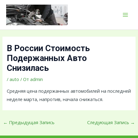
Перейти
Навигация
MAI
к
по
MEN
содержимому
записям
В России Стоимость
Подержанных Авто
Снизилась
/
auto
/ От
admin
Средняя цена подержанных автомобилей на последней
неделе марта, напротив, начала снижаться.
←
Предыдущая Запись
Следующая Запись
→