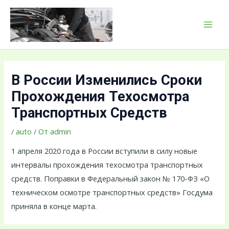
Перейти
Навигация
MAI
к
по
MEN
содержимому
записям
В России Изменились Сроки
Прохождения Техосмотра
Транспортных Средств
/
auto
/ От
admin
1 апреля 2020 года в России вступили в силу новые
интервалы прохождения техосмотра транспортных
средств. Поправки в Федеральный закон № 170-ФЗ «О
техническом осмотре транспортных средств» Госдума
приняла в конце марта.