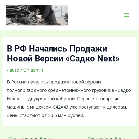
Перейти
Навигация
MAI
к
по
MEN
содержимому
записям
В РФ Начались Продажи
Новой Версии «Садко Next»
/
auto
/ От
admin
В России начались продажи новой версии
полноприводного среднетоннажного грузовика «Садко
Next» – с двухрядной кабиной. Первые «товарные»
машины с индексом C42A43 уже поступают к дилерам,
цены стартуют от 2,65 млн рублей.
←
Предыдущая Запись
Следующая Запись
→