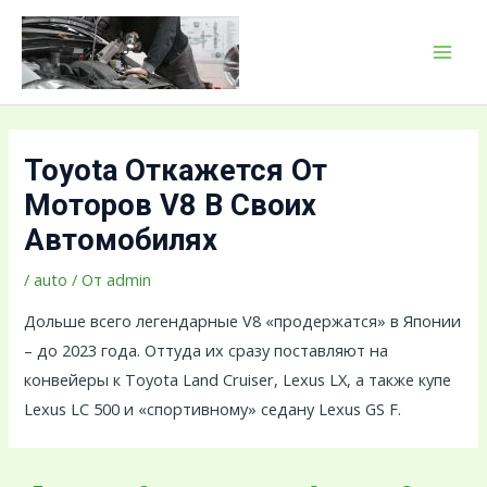
Перейти
Навигация
MAI
к
по
MEN
содержимому
записям
Toyota Откажется От
Моторов V8 В Своих
Автомобилях
/
auto
/ От
admin
Дольше всего легендарные V8 «продержатся» в Японии
– до 2023 года. Оттуда их сразу поставляют на
конвейеры к Toyota Land Cruiser, Lexus LX, а также купе
Lexus LC 500 и «спортивному» седану Lexus GS F.