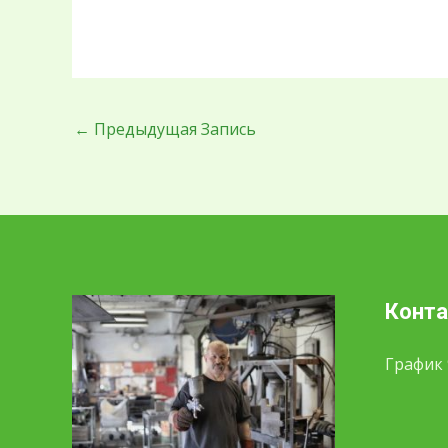
←
Предыдущая Запись
Конт
График 9