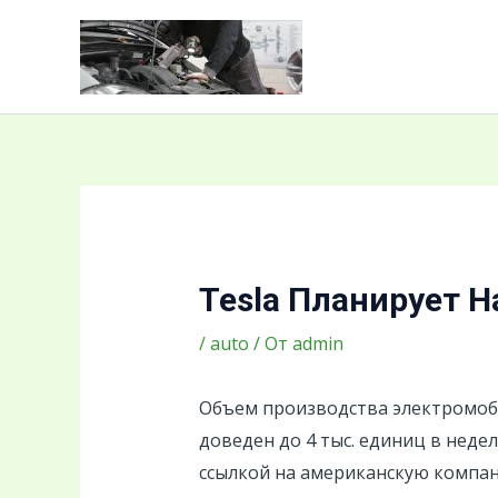
Перейти
Навигация
к
по
содержимому
записям
Tesla Планирует 
/
auto
/ От
admin
Объем производства электромоби
доведен до 4 тыс. единиц в неде
ссылкой на американскую компа