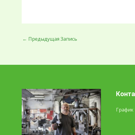
←
Предыдущая Запись
Конт
График 9