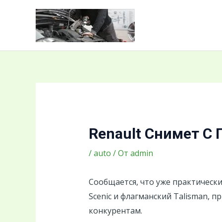
Перейти
Навигация
к
по
содержимому
записям
Renault Снимет С
/
auto
/ От
admin
Сообщается, что уже практически
Scenic и флагманский Talisman, 
конкурентам.