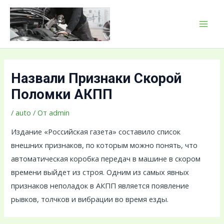
Перейти
Навигация
MAI
к
по
MEN
содержимому
записям
Назвали Признаки Скорой
Поломки АКПП
/
auto
/ От
admin
Издание «Российская газета» составило список
внешних признаков, по которым можно понять, что
автоматическая коробка передач в машине в скором
времени выйдет из строя. Одним из самых явных
признаков неполадок в АКПП является появление
рывков, толчков и вибрации во время езды.