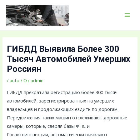
Перейти
Навигация
MAI
к
по
MEN
содержимому
записям
ГИБДД Выявила Более 300
Тысяч Автомобилей Умерших
Россиян
/
auto
/ От
admin
ГИБДД прекратила регистрацию более 300 тысяч
автомобилей, зарегистрированных на умерших
владельцев и продолжающих ездить по дорогам.
Передвижения таких машин отслеживают дорожные
камеры, которые, сверяя базы ФНС и
Госавтоинспекции, автоматически выявляют