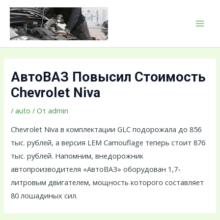
Перейти
Навигация
MAI
к
по
MEN
содержимому
записям
АвтоВАЗ Повысил Стоимость
Chevrolet Niva
/
auto
/ От
admin
Chevrolet Niva в комплектации GLC подорожала до 856
тыс. рублей, а версия LEМ Camouflage теперь стоит 876
тыс. рублей. Напомним, внедорожник
автопроизводителя «АвтоВАЗ» оборудован 1,7-
литровым двигателем, мощность которого составляет
80 лошадиных сил.